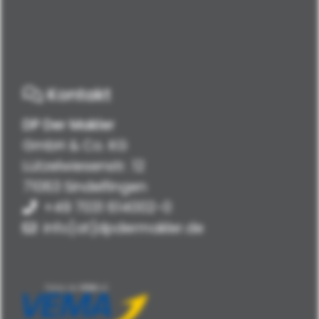
Kontakt
DP Der Makler
GmbH & Co. KG
Lützelwiesenstr. 12
71063 Sindelfingen
+49 7031 614002-0
info[at]dpdermakler.de