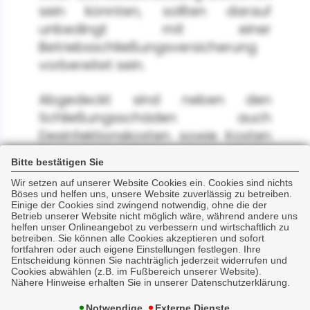
sein könnten, sollten darauf
unbedingt mit einer
Betriebsschließungsversicherung
vorbereitet sein.
Abgedeckt sind neben den
Schließungsschäden auch
Desinfektionskosten sowie Kosten
für behördlich angeordnete
Bitte bestätigen Sie
Ermittlungs- oder
Wir setzen auf unserer Website Cookies ein. Cookies sind nichts
Beobachtungsmaßnahmen nach
Böses und helfen uns, unsere Website zuverlässig zu betreiben.
dem Bundesseuchengesetz.
Einige der Cookies sind zwingend notwendig, ohne die der
Betrieb unserer Website nicht möglich wäre, während andere uns
helfen unser Onlineangebot zu verbessern und wirtschaftlich zu
betreiben. Sie können alle Cookies akzeptieren und sofort
Selbst verderbliche Vorräte können
fortfahren oder auch eigene Einstellungen festlegen. Ihre
versichert werden!
Entscheidung können Sie nachträglich jederzeit widerrufen und
Cookies abwählen (z.B. im Fußbereich unserer Website).
Nähere Hinweise erhalten Sie in unserer Datenschutzerklärung.
Weiterführende Informationen zu
Notwendige
Externe Dienste