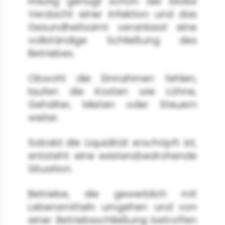
Häufig genügt schon der bloße
Verdacht einer Infektion und das
Gesundheitsamt veranlasst eine
vollständige Schließung des
Betriebes.
Obwohl die Einnahmen fehlen,
laufen die Kosten wie Löhne,
Gehälter, Mieten oder Steuern
weiter.
Sobald die Liquidität erschöpft ist,
entsteht eine existenzbedrohende
Situation.
Betriebe, die gewerblich mit
Lebensmitteln umgehen und von
einer Betriebsschließung betroffen